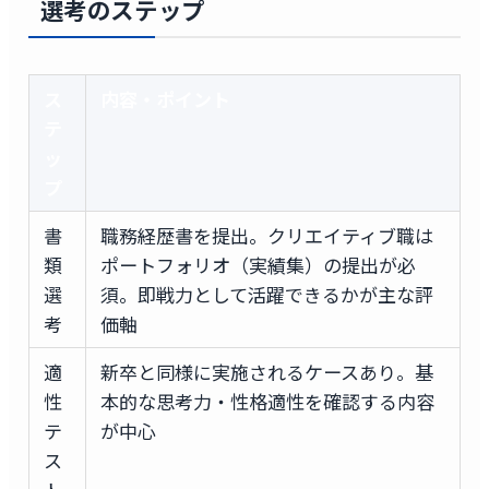
選考のステップ
ス
内容・ポイント
テ
ッ
プ
書
職務経歴書を提出。クリエイティブ職は
類
ポートフォリオ（実績集）の提出が必
選
須。即戦力として活躍できるかが主な評
考
価軸
適
新卒と同様に実施されるケースあり。基
性
本的な思考力・性格適性を確認する内容
テ
が中心
ス