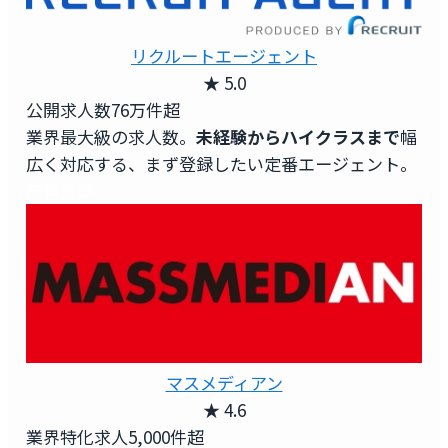
リクルートエージェント
★ 5.0
公開求人数
76万件超
業界最大級の求人数。
未経験からハイクラスまで
幅
広く対応する、まず登録したい定番エージェント。
無料登録
マスメディアン
★ 4.6
業界特化求人
5,000件超