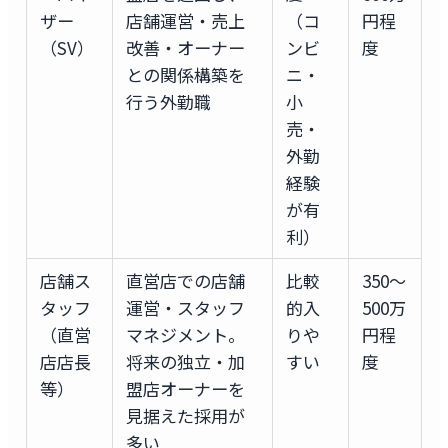
ザー
店舗運営・売上
（コ
円程
（SV）
改善・オーナー
ンビ
度
との関係構築を
ニ・
行う外勤職
小
売・
外勤
経験
が有
利）
店舗ス
直営店での店舗
比較
350〜
タッフ
運営・スタッフ
的入
500万
（直営
マネジメント。
りや
円程
店店長
将来の独立・加
すい
度
等）
盟店オーナーを
見据えた採用が
多い