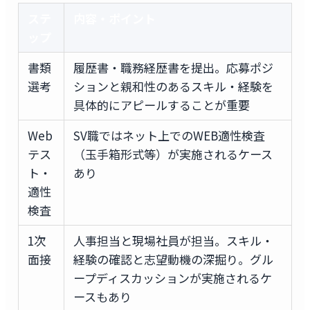
ステ
内容・ポイント
ップ
書類
履歴書・職務経歴書を提出。応募ポジ
選考
ションと親和性のあるスキル・経験を
具体的にアピールすることが重要
Web
SV職ではネット上でのWEB適性検査
テス
（玉手箱形式等）が実施されるケース
ト・
あり
適性
検査
1次
人事担当と現場社員が担当。スキル・
面接
経験の確認と志望動機の深掘り。グル
ープディスカッションが実施されるケ
ースもあり