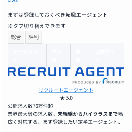
まずは登録しておくべき転職エージェント
※タブ切り替えできます
総合
評判
エージェン
求人
詳
公式サイ
ト
数
細
ト
リクルートエージェント
★ 5.0
公開求人数
76万件超
業界最大級の求人数。
未経験からハイクラスまで
幅
広く対応する、まず登録したい定番エージェント。
無料登録