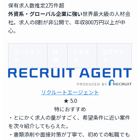
保有求人数
推定2万件超
外資系・グローバル企業に強い
世界最大級の人材会
社。求人の8割が非公開で、年収800万円以上が中
心。
無料登録
エージェン
評
クチコ
公式サイ
ト
価
ミ
ト
リクルートエージェント
★ 5.0
特におすすめ
・とにかく求人の量がすごく、希望条件に近い案件
を次々紹介してもらえた。
・書類添削や面接対策が丁寧で、初めての転職でも