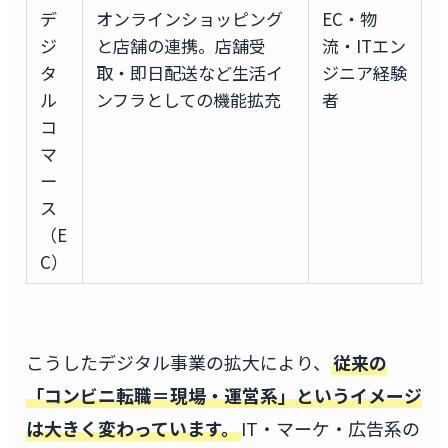
デ
オンラインショッピング
EC・物
ジ
と店舗の連携。店舗受
流・ITエン
タ
取・即日配送など生活イ
ジニア経験
ル
ンフラとしての機能拡充
者
コ
マ
ー
ス
（E
C）
こうしたデジタル事業の拡大により、
従来の
「コンビニ転職＝現場・運営系」というイメージ
は大きく変わっています。
IT・マーケ・広告系の