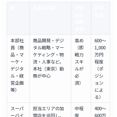
層
仕事の内容
中途
年収
採用
目安
の難
易度
本部社
商品開発・デジ
高め
600〜
員（商
タル戦略・マー
（即
1,000
品・マ
ケティング・物
戦力
万円
ーケ・
流・人事など。
スキ
程度
デジタ
本社（東京）勤
ルが
（ポ
ル・経
務が中心
必
ジシ
営企画
須）
ョン
等）
によ
る）
スーパ
担当エリアの加
中程
400〜
ーバイ
盟店を巡回し、
度
600万