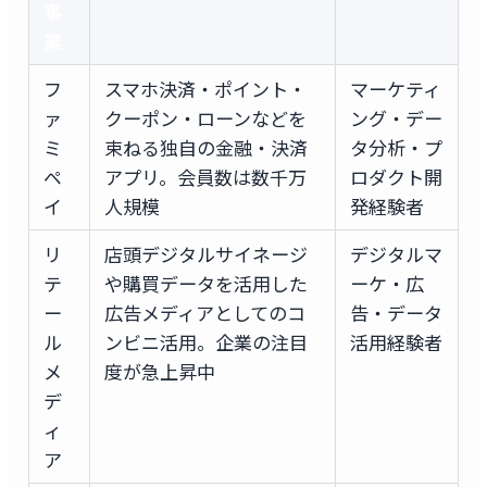
事
業
フ
スマホ決済・ポイント・
マーケティ
ァ
クーポン・ローンなどを
ング・デー
ミ
束ねる独自の金融・決済
タ分析・プ
ペ
アプリ。会員数は数千万
ロダクト開
イ
人規模
発経験者
リ
店頭デジタルサイネージ
デジタルマ
テ
や購買データを活用した
ーケ・広
ー
広告メディアとしてのコ
告・データ
ル
ンビニ活用。企業の注目
活用経験者
メ
度が急上昇中
デ
ィ
ア