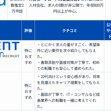
数
推定2
人材会社。求人の8割が非公開で、年収800万
万件超
円以上が中心。
公
評価
クチコミ
サ
・とにかく求人の量がすごく、希望条
特に
件に近い案件を次々紹介してもらえ
無
おす
た。
登
すめ
・書類添削や面接対策が丁寧で、初め
ての転職でも安心して進められた。
・20代向けという安心感があり、将来
を見据えたキャリア提案をしてもらえ
特に
た。
無
おす
・面談が丁寧で、IT・コンサルなど成
登
すめ
長業界への転職を一緒に考えてくれ
た。