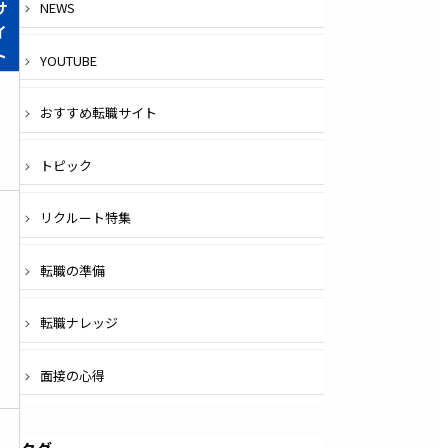
サ
NEWS
イ
ト
YOUTUBE
無
おすすめ転職サイト
料
登
トピック
録
リクルート特集
無
転職の準備
料
登
転職ナレッジ
録
面接の心得
無