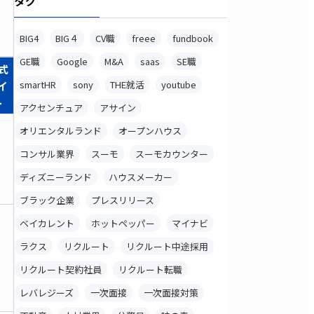
タグ
料
登
録
BIG4
BIG４
CV職
freee
fundbook
GE職
Google
M&A
saas
SE職
式
イ
smartHR
sony
THE就活
youtube
ト
アクセンチュア
アサイン
オリエンタルランド
オープンハウス
料
コンサル業界
スーモ
スーモカウンター
録
ディズニーランド
ハウスメーカー
ブラック企業
プレスリリース
ベイカレント
ホットペッパー
マイナビ
ラクス
リクルート
リクルート中途採用
料
録
リクルート契約社員
リクルート転職
レバレジーズ
一次面接
一次面接対策