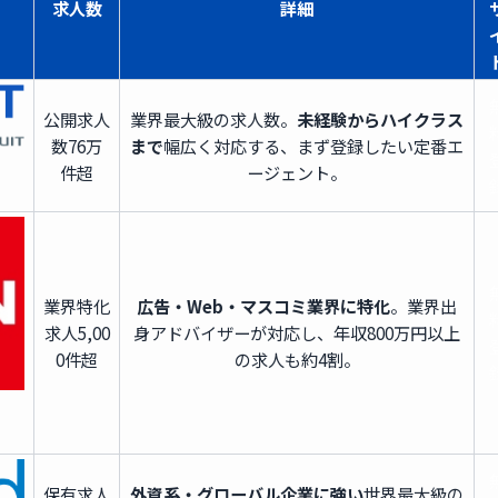
求人数
詳細
公開求人
業界最大級の求人数。
未経験からハイクラス
数
76万
まで
幅広く対応する、まず登録したい定番エ
件超
ージェント。
業界特化
広告・Web・マスコミ業界に特化
。業界出
求人
5,00
身アドバイザーが対応し、年収800万円以上
0件超
の求人も約4割。
保有求人
外資系・グローバル企業に強い
世界最大級の