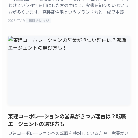
とけという評判を目にした方の中には、実態を知りたいという
方が多くいます。高性能住宅というブランド力と、成果主義の
厳しさが同時に語られる会社です。 この記事では、一条
2026.07.19
転職ナレッジ
[&hellip;]
東建コーポレーションの営業がきつい理由は？転職
エージェントの選び方も！
東建コーポレーションへの転職を検討している方や、営業がき