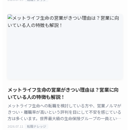
[&hellip;]
メットライフ生命の営業がきつい理由は？営業に向
いている人の特徴も解説！
メットライフ生命への転職を検討している方や、営業ノルマが
きつい・離職率が高いという評判を目にして不安を感じている
方は多くいます。世界最大級の生命保険グループの一員という
知名度の高さと、厳しいという評判の両方が同時に語られ
2026.07.11
転職ナレッジ