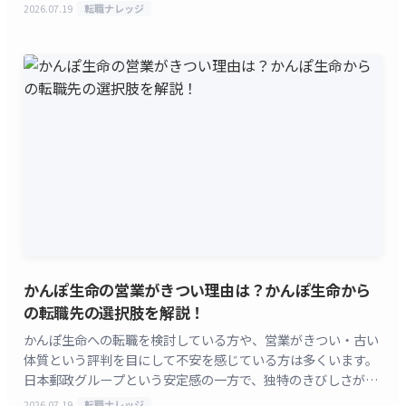
定制度という評判の両方が語られる会社です。 この記事
2026.07.19
転職ナレッジ
[&hellip;]
かんぽ生命の営業がきつい理由は？かんぽ生命から
の転職先の選択肢を解説！
かんぽ生命への転職を検討している方や、営業がきつい・古い
体質という評判を目にして不安を感じている方は多くいます。
日本郵政グループという安定感の一方で、独特のきびしさが語
られる会社です。 実は「かんぽ生命の営業」には2つの
2026.07.19
転職ナレッジ