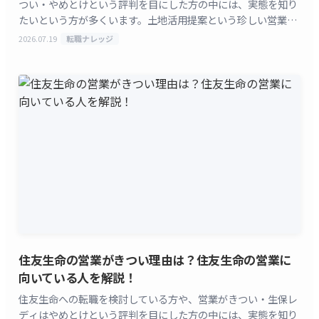
つい・やめとけという評判を目にした方の中には、実態を知り
たいという方が多くいます。土地活用提案という珍しい営業ス
タイルと、東証プライム上場という安定感が同時に語られ
2026.07.19
転職ナレッジ
[&hellip;]
住友生命の営業がきつい理由は？住友生命の営業に
向いている人を解説！
住友生命への転職を検討している方や、営業がきつい・生保レ
ディはやめとけという評判を目にした方の中には、実態を知り