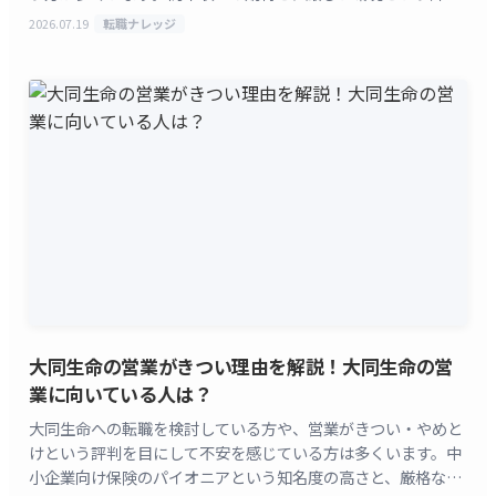
の両方が語られる会社です。 note「ととろ」氏の解
2026.07.19
転職ナレッジ
[&hellip;]
大同生命の営業がきつい理由を解説！大同生命の営
業に向いている人は？
大同生命への転職を検討している方や、営業がきつい・やめと
けという評判を目にして不安を感じている方は多くいます。中
小企業向け保険のパイオニアという知名度の高さと、厳格な査