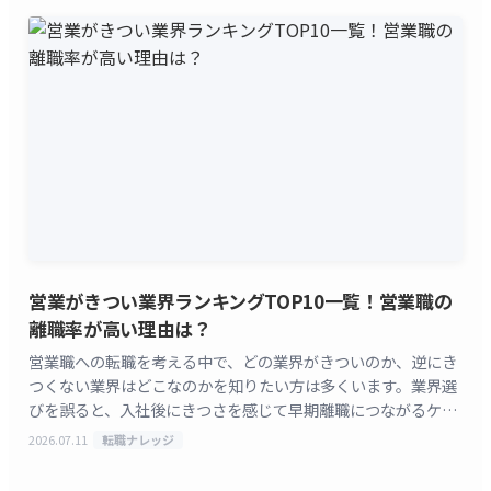
営業がきつい業界ランキングTOP10一覧！営業職の
離職率が高い理由は？
営業職への転職を考える中で、どの業界がきついのか、逆にき
つくない業界はどこなのかを知りたい方は多くいます。業界選
びを誤ると、入社後にきつさを感じて早期離職につながるケー
スも少なくありません。 すべらない転職の解説によると
2026.07.11
転職ナレッジ
[&hellip;]