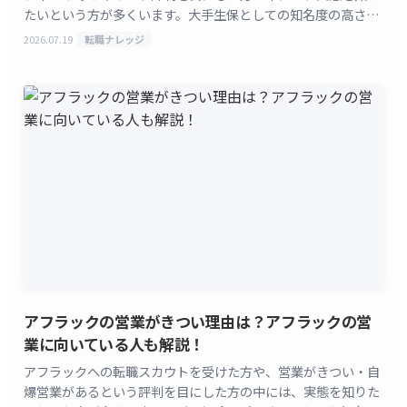
たいという方が多くいます。大手生保としての知名度の高さ
と、対面営業ならではの厳しさが同時に語られる会社です。
2026.07.19
転職ナレッジ
[&hellip;]
アフラックの営業がきつい理由は？アフラックの営
業に向いている人も解説！
アフラックへの転職スカウトを受けた方や、営業がきつい・自
爆営業があるという評判を目にした方の中には、実態を知りた