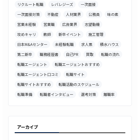
リクルート転職
レバレジーズ
一次面接
一次面接対策
不動産
人材業界
公務員
味の素
営業未経験
営業職
広告業界
志望動機
攻めキャリ
教師
新卒イベント
施工管理
日本M&Aセンター
未経験転職
求人票
積水ハウス
第二新卒
職務経歴書
自己PR
買取
転職の流れ
転職エージェント
転職エージェントおすすめ
転職エージェント口コミ
転職サイト
転職サイトおすすめ
転職活動のスケジュール
転職準備
転職者インタビュー
選考対策
離職率
アーカイブ