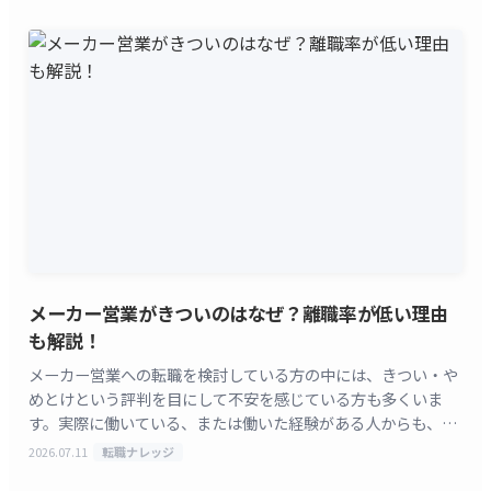
メーカー営業がきついのはなぜ？離職率が低い理由
も解説！
メーカー営業への転職を検討している方の中には、きつい・や
めとけという評判を目にして不安を感じている方も多くいま
す。実際に働いている、または働いた経験がある人からも、き
ついという声が上がる場面は少なくありません。 一方でリ
2026.07.11
転職ナレッジ
[&hellip;]