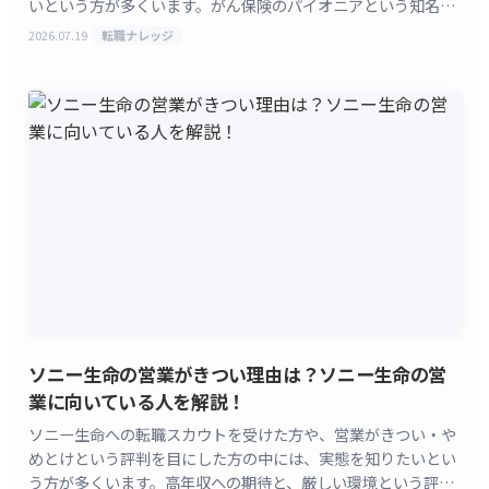
いという方が多くいます。がん保険のパイオニアという知名度
の高さと、紹介客中心という独特の営業スタイルが同時に
2026.07.19
転職ナレッジ
[&hellip;]
ソニー生命の営業がきつい理由は？ソニー生命の営
業に向いている人を解説！
ソニー生命への転職スカウトを受けた方や、営業がきつい・や
めとけという評判を目にした方の中には、実態を知りたいとい
う方が多くいます。高年収への期待と、厳しい環境という評判