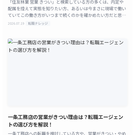
「住友林業 営業 きつい」と検索している方の多くは、内定や
配属を控えて実態を知りたい方、あるいは今まさに現場で働い
ていてこの働き方がいつまで続くのかを確かめたい方だと思い
ます。住友林業の住宅営業は、土日祝の展示場勤務、平
2026.07.19
転職ナレッジ
[&hellip;]
一条工務店の営業がきつい理由は？転職エージェン
トの選び方を解説！
一条工務店への転職を検討している方や、営業がきつい・やめ