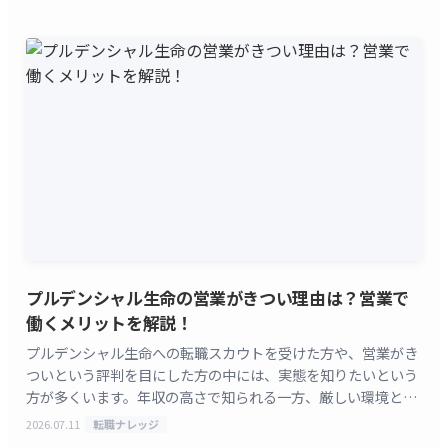
[&hellip;]
プルデンシャル生命の営業がきつい理由は？営業で
働くメリットを解説！
プルデンシャル生命への転職スカウトを受けた方や、営業がき
ついという評判を目にした方の中には、実態を知りたいという
方が多くいます。年収の高さで知られる一方、厳しい環境とい
う声も少なくありません。 note「ととろ」氏の解説
2026.07.11
転職ナレッジ
[&hellip;]