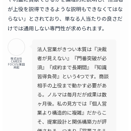
が上役を説得できるような説明もできなくてはな
らない」とされており、単なる人当たりの良さだ
けでは通用しない専門性が求められます。
法人営業がきつい本質は『決裁
者が見えない』『門番突破が必
株式会社
CAREER
FOCUS/東田
須』『成約まで長期間』『知識
尚起
習得負荷』という4つです。商談
相手の上役まで動かす必要があ
る。ノルマは毎月だが成果は数
ヶ月後。私の見方では『個人営
業より構造的に複雑』だからこ
そ、提案設計と関係構築力が評
価される。つまり『営業スキル