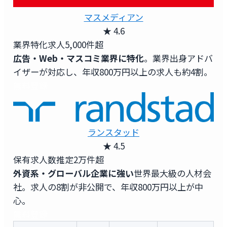
マスメディアン
★ 4.6
業界特化求人
5,000件超
広告・Web・マスコミ業界に特化
。業界出身アドバ
イザーが対応し、年収800万円以上の求人も約4割。
無料登録
ランスタッド
★ 4.5
保有求人数
推定2万件超
外資系・グローバル企業に強い
世界最大級の人材会
社。求人の8割が非公開で、年収800万円以上が中
心。
無料登録