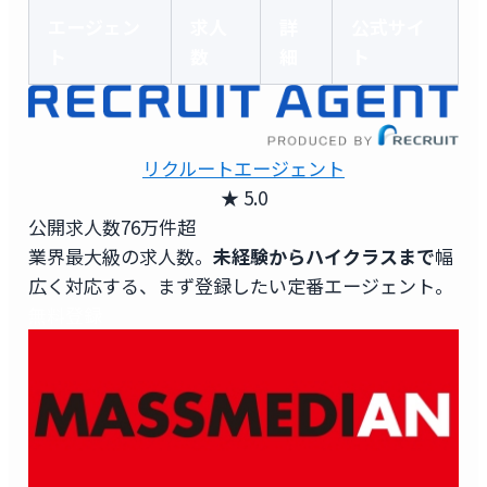
エージェン
求人
詳
公式サイ
ト
数
細
ト
リクルートエージェント
★ 5.0
公開求人数
76万件超
業界最大級の求人数。
未経験からハイクラスまで
幅
広く対応する、まず登録したい定番エージェント。
無料登録