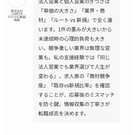
法人営業と個人営業のきつさは
『単価の大きさ』『業界・商
株式会社
CAREER
FOCUS/東田
材』『ルート vs 新規』で全く違
尚起
います。1件の重みが大きいから
未達成時の心理的負荷も大き
い。競争激しい業界は無理な営
業も。私の支援経験では『同じ
法人営業でも業界選びで人生が
変わる』。求人票の『商材競争
度』『既存vs新規比率』を確認
することが、応募後のミスマッチ
を防ぐ鍵。情報収集の丁寧さが
転職成否を決めます。