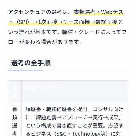
アクセンチュアの選考は、
書類選考・Webテス
ト（SPI）→1次面接→ケース面接→最終面接
と
いう流れが基本です。職種・グレードによってフ
ローが変わる場合があります。
選考の全手順
手
内容・ポイント
順
書
履歴書・職務経歴書を提出。コンサル向け
類
に「課題定義→アプローチ→実行→成果」
選
という構成で書き直すことが重要。志望す
考
るビジネス（S&C・Technology等）に対