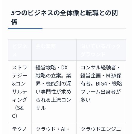
5つのビジネスの全体像と転職との関
係
ビジネ
主な業務
向いているバック
ス
グラウンド
ストラ
経営戦略・DX
コンサル経験者・
テジー
戦略の立案。業
経営企画・MBA保
&コン
界・機能別の深
有者。BIG4・戦略
サルテ
い専門性が求め
ファーム出身者が
ィング
られる上流コン
多い
（S&
サル
C）
テクノ
クラウド・AI・
クラウドエンジニ