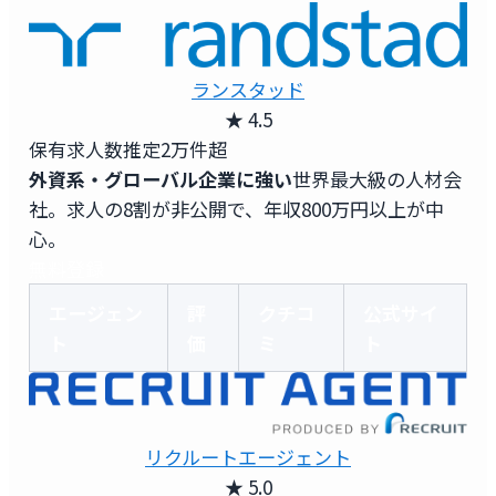
ランスタッド
★ 4.5
保有求人数
推定2万件超
外資系・グローバル企業に強い
世界最大級の人材会
社。求人の8割が非公開で、年収800万円以上が中
心。
無料登録
エージェン
評
クチコ
公式サイ
ト
価
ミ
ト
リクルートエージェント
★ 5.0