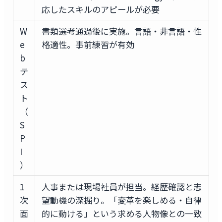
応したスキルのアピールが必要
W
書類選考通過後に実施。言語・非言語・性
e
格適性。事前練習が有効
b
テ
ス
ト
（
S
P
I
）
1
人事または現場社員が担当。経歴確認と志
次
望動機の深掘り。「変革を楽しめる・自律
面
的に動ける」という求める人物像との一致