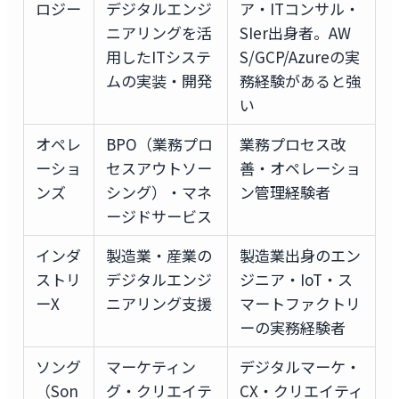
ロジー
デジタルエンジ
ア・ITコンサル・
ニアリングを活
SIer出身者。AW
用したITシステ
S/GCP/Azureの実
ムの実装・開発
務経験があると強
い
オペレ
BPO（業務プロ
業務プロセス改
ーショ
セスアウトソー
善・オペレーショ
ンズ
シング）・マネ
ン管理経験者
ージドサービス
インダ
製造業・産業の
製造業出身のエン
ストリ
デジタルエンジ
ジニア・IoT・ス
ーX
ニアリング支援
マートファクトリ
ーの実務経験者
ソング
マーケティン
デジタルマーケ・
（Son
グ・クリエイテ
CX・クリエイティ